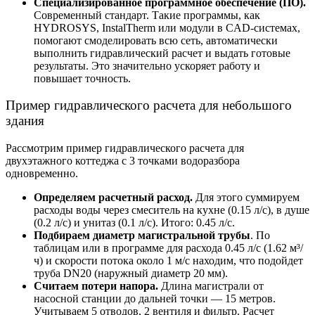
Специализированное программное обеспечение (ПО).
Современный стандарт. Такие программы, как
HYDROSYS, InstalTherm или модули в CAD-системах,
помогают смоделировать всю сеть, автоматически
выполнить гидравлический расчет и выдать готовые
результаты. Это значительно ускоряет работу и
повышает точность.
Пример гидравлического расчета
для небольшого
здания
Рассмотрим
пример гидравлического расчета
для
двухэтажного коттеджа с 3 точками водоразбора
одновременно.
Определяем расчетный расход.
Для этого суммируем
расходы воды через смеситель на кухне (0.15 л/с), в душе
(0.2 л/с) и унитаз (0.1 л/с). Итого: 0.45 л/с.
Подбираем диаметр магистральной трубы
. По
таблицам или в программе для расхода 0.45 л/с (1.62 м³/
ч) и скорости потока около 1 м/с находим, что подойдет
труба DN20 (наружный диаметр 20 мм).
Считаем потери напора.
Длина магистрали от
насосной станции до дальней точки — 15 метров.
Учитываем 5 отводов, 2 вентиля и фильтр. Расчет