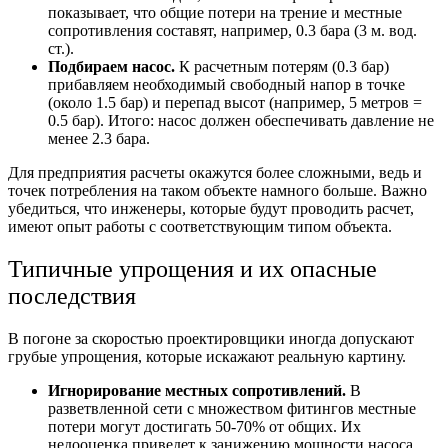
показывает, что общие потери на трение и местные
сопротивления составят, например, 0.3 бара (3 м. вод.
ст.).
Подбираем насос.
К расчетным потерям (0.3 бар)
прибавляем необходимый свободный напор в точке
(около 1.5 бар) и перепад высот (например, 5 метров =
0.5 бар). Итого: насос должен обеспечивать давление не
менее 2.3 бара.
Для предприятия расчеты окажутся более сложными, ведь и
точек потребления на таком объекте намного больше. Важно
убедиться, что инженеры, которые будут проводить расчет,
имеют опыт работы с соответствующим типом объекта.
Типичные упрощения и их опасные
последствия
В погоне за скоростью проектировщики иногда допускают
грубые упрощения, которые искажают реальную картину.
Игнорирование местных сопротивлений.
В
разветвленной сети с множеством фитингов местные
потери могут достигать 50-70% от общих. Их
недооценка приведет к занижению мощности насоса.