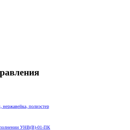
Главная
Кейсы
Блог
Специализация
равления
 нержавейка, полиэстер
сполнении УНВ(В)-01-ПК