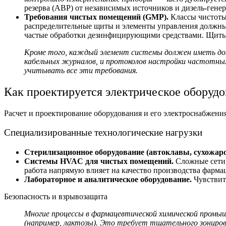
резерва (АВР) от независимых источников и дизель-гене
Требования чистых помещений (GMP).
Классы чистоты
распределительные щиты и элементы управления должны 
частые обработки дезинфицирующими средствами. Щиты у
Кроме того, каждый элемент системы должен иметь док
кабельных журналов, и протоколов настройки частотных
учитывать все эти требования.
Как проектируется электрическое
оборудо
Расчет и проектирование оборудования
и его электроснабжени
Специализированные технологические нагрузки
Стерилизационное оборудование (автоклавы, сухожа
Системы HVAC для чистых помещений.
Сложные сети 
работа напрямую влияет на качество
производства фарма
Лабораторное и аналитическое оборудование.
Чувствит
Безопасность и взрывозащита
Многие процессы в
фармацевтической химической пром
(например, лактозы). Это требует тщательного зониров