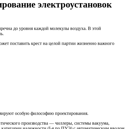
ирование электроустановок
пречна до уровня каждой молекулы воздуха. В этой
ь.
ожет поставить крест на целой партии жизненно важного
рмируют особую философию проектирования.
тического производства — чиллеры, системы вакуума,
категории надежности (I-я по ПУЭ) с автоматическим вводом