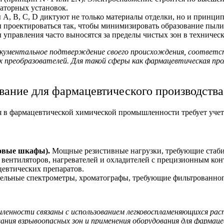
раторных установок.
 A, B, C, D диктуют не только материалы отделки, но и принцип
проектироваться так, чтобы минимизировать образование пыли,
правления часто выносятся за пределы чистых зон в техничес
ументальное подтверждение своего происхождения, соответст
 преобразователей. Для такой сферы как
фармацевтическая пр
вание для фармацевтического производства
я в
фармацевтической химической промышленности
требует уче
ровые шкафы).
Мощные резистивные нагрузки, требующие стаби
вентиляторов, нагревателей и охладителей с прецизионным кон
цевтических препаратов.
ельные спектрометры, хроматографы, требующие фильтрованног
ышленности
связаны с использованием легковоспламеняющихся ра
ания взрывоопасных зон и применения оборудования для фарма