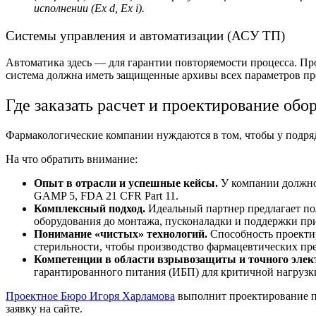
исполнении (Ex d, Ex i).
Системы управления и автоматизации (АСУ ТП)
Автоматика здесь — для гарантии повторяемости процесса. П
система должна иметь защищенные архивы всех параметров про
Где заказат
ь расчет и проектирование обо
Фармакологические компании н
уждаются в том, чтобы у подр
На что обратить внимание:
Опыт в отрасли и успешные кейсы.
У компании должно
GAMP 5, FDA 21 CFR Part 11.
Комплексный подход.
Идеальный партнер предлагает по
оборудования до монтажа, пусконаладки и поддержки пр
Понимание «чистых» технологий.
Способность проектир
стерильности, чтобы
производство фармацевтических пре
Компетенции в области взрывозащиты и точного эле
гарантированного питания (ИБП) для критичной нагрузк
Проектное Бюро Игоря Харламова
выполнит проектирование пр
заявку на сайте.