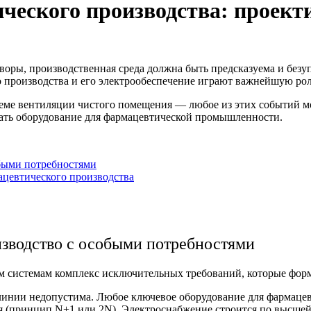
ческого производства: проект
воры, производственная среда должна быть предсказуема и безу
о производства
и его электрообеспечение играют важнейшую рол
стеме вентиляции чистого помещения — любое из этих событий м
ать оборудование для
фармацевтической промышленности.
быми потребностями
ацевтического производства
зводство
с особыми потребностями
м системам комплекс исключительных требований, которые фо
инии недопустима. Любое ключевое оборудование для фармацев
 (принцип N+1 или 2N). Электроснабжение строится по высшей 