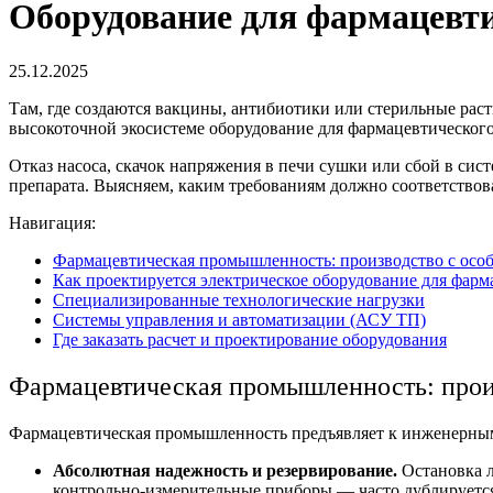
Оборудование для фармацевти
25.12.2025
Там, где создаются вакцины, антибиотики или стерильные раст
высокоточной экосистеме
оборудование для фармацевтическог
Отказ насоса, скачок напряжения в печи сушки или сбой в си
препарата. Выясняем, каким требованиям должно соответствов
Навигация:
Фармацевтическая промышленность: производство с осо
Как проектируется электрическое оборудование для фарм
Специализированные технологические нагрузки
Системы управления и автоматизации (АСУ ТП)
Где заказать расчет и проектирование оборудования
Фармацевтическая промышленность: прои
Фармацевтическая промышленность
предъявляет к инженерны
Абсолютная надежность и резервирование.
Остановка л
контрольно-измерительные приборы — часто дублируется