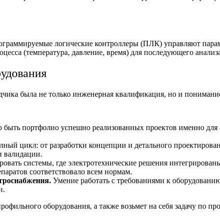
рограммируемые логические контроллеры (ПЛК) управляют парам
цесса (температура, давление, время) для последующего анализ
рудования
ядчика была не только инженерная квалификация, но и понимани
 быть портфолио успешно реализованных проектов именно для
лный цикл: от разработки концепции и детального проектирова
и валидации.
овать системы, где электротехнические решения интегрированы
паратов соответствовало всем нормам.
ктроснабжения.
Умение работать с требованиями к оборудованию
и.
офильного оборудования, а также возьмет на себя задачу по пр