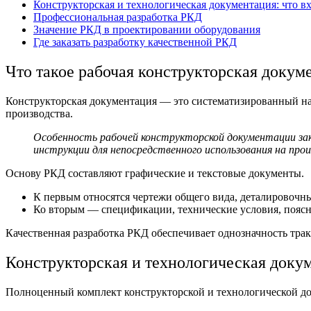
Конструкторская и технологическая документация: что в
Профессиональная разработка РКД
Значение РКД в проектировании оборудования
Где заказать разработку качественной РКД
Что так
ое рабочая конструкторская докум
Конструкторская документация
— это систематизированный на
производства.
Особенность рабочей конструкторской документации зак
инструкции для непосредственного использования на прои
Основу РКД составляют графические и текстовые документы.
К первым относятся чертежи общего вида, деталировочн
Ко вторым — спецификации, технические условия, поясн
Качественная разработка РКД обеспечивает однозначность трак
Конструкторская и технологическая доку
Полноценный комплект
конструкторской и технологической д