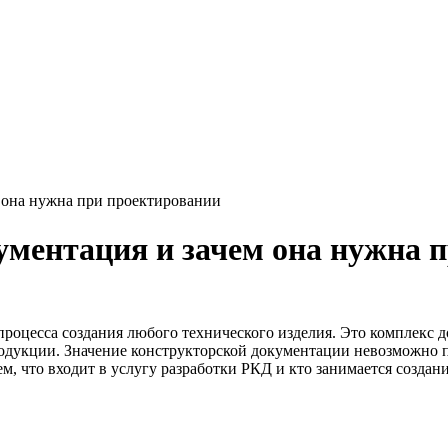
Главная
Кейсы
Блог
Специализация
м она нужна при проектировании
ументация и зачем она нужна 
роцесса создания любого технического изделия. Это комплекс
родукции. Значение
конструкторской документации
невозможно п
, что входит в услугу разработки РКД и кто занимается создан