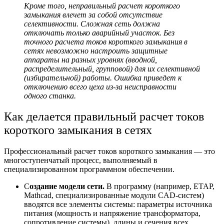
Кроме того, неправильный
расчет короткого
замыкания
влечет за собой отсутствие
селективности. Сложная сеть должна
отключать только аварийный участок. Без
точного расчета
токов короткого замыкания в
сетях
невозможно настроить защитные
аппараты на разных уровнях (вводной,
распределительный, групповой) для их селективной
(избирательной) работы. Ошибка приведет к
отключению всего цеха из-за неисправности
одного станка.
Как делается правильный расчет т
оков
короткого замыкания в сетях
Профессиональный расчет токов короткого замыкания — это
многоступенчатый процесс, выполняемый в
специализированном программном обеспечении.
С
оздание модели сети.
В программу (например, ETAP,
Mathcad, специализированные модули CAD-систем)
вводятся все элементы системы: параметры источника
питания (мощность и напряжение трансформатора,
сопротивление системы), длины и сечения всех