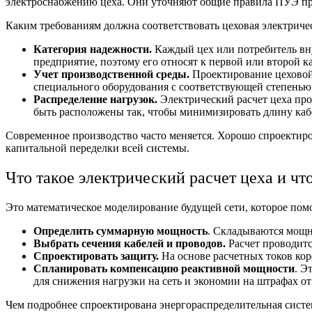
электроснабжению цеха. Они уточняют общие правила ПУЭ пр
Каким требованиям должна соответствовать
цеховая электриче
Категория надежности.
Каждый цех или потребитель вну
предприятие, поэтому его относят к первой или второй 
Учет производственной среды.
Проектирование цеховой
специального оборудования с соответствующей степенью з
Распределение нагрузок.
Электрический расчет цеха
про
быть расположены так, чтобы минимизировать длину каб
Современное производство часто меняется. Хорошо спроектир
капитальной переделки всей системы.
Что такое
электрический расчет цеха
и чт
Это математическое моделирование будущей сети, которое помо
Определить суммарную мощность
. Складываются мощн
Выбрать сечения кабелей и проводов.
Расчет проводитс
Спроектировать защиту.
На основе расчетных токов ко
Спланировать компенсацию реактивной мощности
. Э
для снижения нагрузки на сеть и экономии на штрафах о
Чем подробнее спроектирована
энергораспределительная
систе