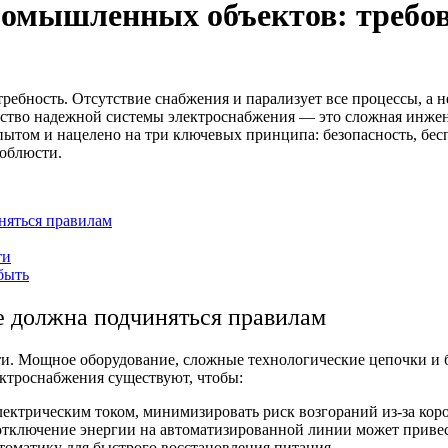
ромышленных объектов: требов
ебность. Отсутствие снабжения и парализует все процессы, а н
ьство надежной системы электроснабжения — это сложная инжен
ытом и нацелено на три ключевых принципа: безопасность, бес
соблюсти.
няться правилам
ти
быть
 должна подчиняться правилам
. Мощное оборудование, сложные технологические цепочки и б
ектроснабжения
существуют, чтобы:
ектрическим током, минимизировать риск возгораний из-за кор
 отключение энергии на автоматизированной линии может приве
томатику для быстрого восстановления питания.