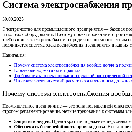
Система электроснабжения п
30.09.2025
Электричество для промышленного предприятия — базовая потр
и поломок оборудования. Поэтому проектирование и строител
требование к электроснабжению продиктовано многолетним оп
подчиняется
система электроснабжения
предприятия и как их 
Навигация:
Почему система электроснабжения вообще должна подчи
Ключевые нормативы и правила
Требования к проектированию цеховой электрической се
Что такое электрический расчет цеха и что в нем должно 
Почему
система электроснабжения
вообще
Промышленное предприятие — это зона повышенной опасности
строгом регламентировании. Четкие
требования к системам эл
Защитить людей.
Предотвратить поражение персонала эл
Обеспечить бесперебойность производства
. Внезапное
система электроснабжения
включает резервирование и ав