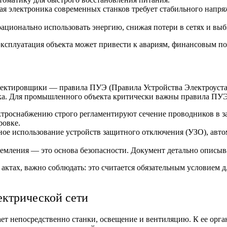
я электроника современных станков требует стабильного напря
ационально использовать энергию, снижая потери в сетях и вы
 эксплуатация объекта может привести к авариям, финансовым 
роектировщики —
правила ПУЭ
(Правила Устройства Электроуста
овка. Для промышленного объекта критически важны
правила ПУ
ектроснабжению
строго регламентируют сечение проводников в за
ровке.
е использование устройств защитного отключения (УЗО), авто
земления — это основа безопасности. Документ детально описыв
 актах, важно соблюдать: это считается обязательным условием 
ектрической сети
ает непосредственно станки, освещение и вентиляцию. К ее орг