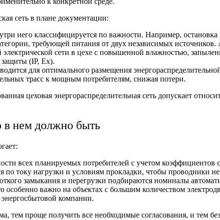
именительно к конкретной среде.
ская сеть
в плане документации:
три него классифицируется по важности. Например, остановка 
категории, требующей питания от двух независимых источников.
 электрической сети в цехе с повышенной влажностью, запылен
ащиты (IP, Ex).
водится для оптимального размещения энергораспределительно
ельных трасс к мощным потребителям, снижая потери.
ованная цеховая
энергораспределительная
сеть допускает относи
о в нем должно быть
гает:
ости всех планируемых потребителей с учетом коэффициентов с
я по току нагрузки и условиям прокладки, чтобы проводники не
роткого замыкания и перегрузки подбираются номиналы автомат
то особенно важно на объектах с большим количеством электрод
т энергосбытовой компании.
ма, тем проще получить все необходимые согласования, и тем бе