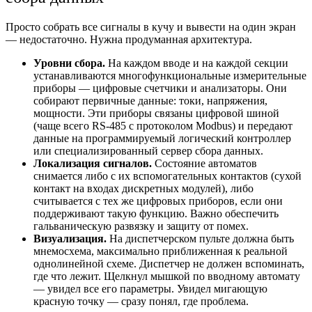
Просто собрать все сигналы в кучу и вывести на один экран
— недостаточно. Нужна продуманная архитектура.
Уровни сбора.
На каждом вводе и на каждой секции
устанавливаются многофункциональные измерительные
приборы — цифровые счетчики и анализаторы. Они
собирают первичные данные: токи, напряжения,
мощности. Эти приборы связаны цифровой шиной
(чаще всего RS-485 с протоколом Modbus) и передают
данные на программируемый логический контроллер
или специализированный сервер сбора данных.
Локализация сигналов.
Состояние автоматов
снимается либо с их вспомогательных контактов (сухой
контакт на входах дискретных модулей), либо
считывается с тех же цифровых приборов, если они
поддерживают такую функцию. Важно обеспечить
гальваническую развязку и защиту от помех.
Визуализация.
На диспетчерском пульте должна быть
мнемосхема, максимально приближенная к реальной
однолинейной схеме. Диспетчер не должен вспоминать,
где что лежит. Щелкнул мышкой по вводному автомату
— увидел все его параметры. Увидел мигающую
красную точку — сразу понял, где проблема.