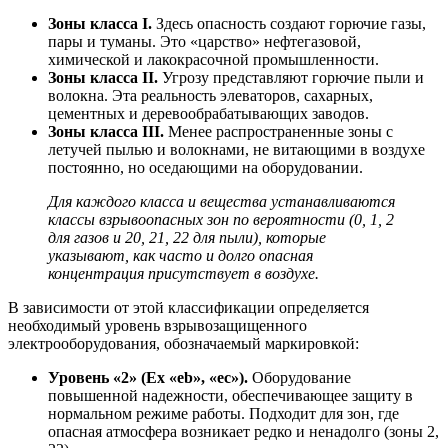
Зоны класса I.
Здесь опасность создают горючие газы,
пары и туманы. Это «царство» нефтегазовой,
химической и лакокрасочной промышленности.
Зоны класса II.
Угрозу представляют горючие пыли и
волокна. Эта реальность элеваторов, сахарных,
цементных и деревообрабатывающих заводов.
Зоны класса III.
Менее распространенные зоны с
летучей пылью и волокнами, не витающими в воздухе
постоянно, но оседающими на оборудовании.
Для каждого класса и вещества устанавливаются
классы взрывоопасных зон
по вероятности (0, 1, 2
для газов и 20, 21, 22 для пыли), которые
указывают, как часто и долго опасная
концентрация присутствует в воздухе.
В зависимости от этой классификации определяется
необходимый
уровень взрывозащищенного
электрооборудования
, обозначаемый маркировкой:
Уровень «2» (Ex «eb», «ec»).
Оборудование
повышенной надежности, обеспечивающее защиту в
нормальном режиме работы. Подходит для зон, где
опасная атмосфера возникает редко и ненадолго (зоны 2,