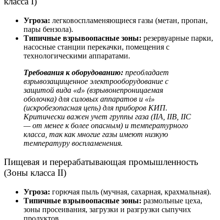
класса I)
Угроза:
легковоспламеняющиеся газы (метан, пропан,
пары бензола).
Типичные
взрывоопасные зоны
:
резервуарные парки,
насосные станции перекачки, помещения с
технологическими аппаратами.
Требования к оборудованию:
преобладает
взрывозащищенное электрооборудование с
защитой вида «d» (взрывонепроницаемая
оболочка) для силовых аппаратов и «i»
(искробезопасная цепь) для приборов КИП.
Критически важен учет группы газа (IIA, IIB, IIC
— от менее к более опасным) и температурного
класса, так как многие газы имеют низкую
температуру воспламенения.
Пищевая и перерабатывающая промышленность
(Зоны класса II)
Угроза:
горючая пыль (мучная, сахарная, крахмальная).
Типичные
взрывоопасные зоны
:
размольные цеха,
зоны просеивания, загрузки и разгрузки сыпучих
продуктов.