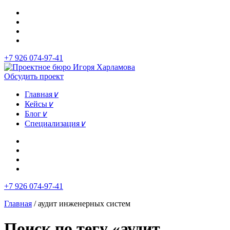
+7 926 074-97-41
Обсудить проект
Главная
∨
Кейсы
∨
Блог
∨
Специализация
∨
+7 926 074-97-41
Главная
/
аудит инженерных систем
Поиск по тегу «аудит